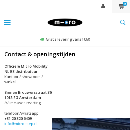
0
Gratis levering vanaf €60
Contact & openingstijden
Officiële Micro Mobility
NL BE distributeur
Kantoor / showroom /
winkel
Binnen Brouwersstraat 36
1013 EG Amsterdam
///lime.uses.reacting
telefoon/whatsapp:
+31 20 320 6409
info@micro-step.nl