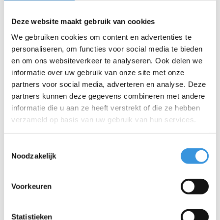
Bedrijf:
Deze website maakt gebruik van cookies
We gebruiken cookies om content en advertenties te
E-mail:
*
personaliseren, om functies voor social media te bieden
en om ons websiteverkeer te analyseren. Ook delen we
informatie over uw gebruik van onze site met onze
Telefoon:
partners voor social media, adverteren en analyse. Deze
partners kunnen deze gegevens combineren met andere
Onderwerp:
*
informatie die u aan ze heeft verstrekt of die ze hebben
verzameld op basis van uw gebruik van hun services.
Bericht:
*
Toestemmingsselectie
Noodzakelijk
Voorkeuren
* Verplichte velden
Verstuur
Statistieken