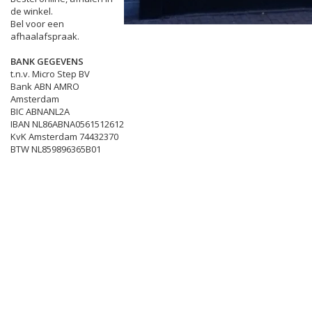
de winkel.
Bel voor een
afhaalafspraak.
BANK GEGEVENS
t.n.v. Micro Step BV
Bank ABN AMRO
Amsterdam
BIC ABNANL2A
IBAN NL86ABNA0561512612
KvK Amsterdam 74432370
BTW NL859896365B01