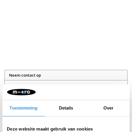
Neem contact op
Naam:
*
Toestemming
Details
Over
Bedrijf:
E-mail:
*
Deze website maakt gebruik van cookies