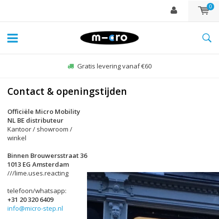
0
Gratis levering vanaf €60
Contact & openingstijden
Officiële Micro Mobility
NL BE distributeur
Kantoor / showroom /
winkel
Binnen Brouwersstraat 36
1013 EG Amsterdam
///lime.uses.reacting
telefoon/whatsapp:
+31 20 320 6409
info@micro-step.nl