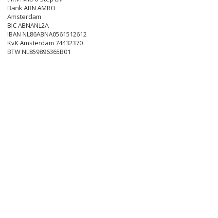
Bank ABN AMRO
Amsterdam
BIC ABNANL2A
IBAN NL86ABNA0561512612
KvK Amsterdam 74432370
BTW NL859896365B01