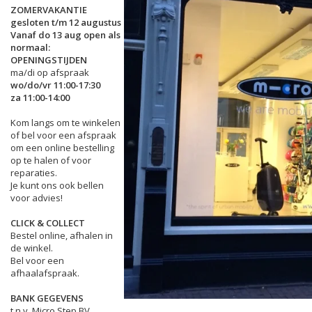
ZOMERVAKANTIE
gesloten t/m 12 augustus
Vanaf do 13 aug open als
normaal:
OPENINGSTIJDEN
ma/di op afspraak
wo/do/vr 11:00-17:30
za 11:00-14:00
Kom langs om te winkelen
of bel voor een afspraak
om een online bestelling
op te halen of voor
reparaties.
Je kunt ons ook bellen
voor advies!
CLICK & COLLECT
Bestel online, afhalen in
de winkel.
Bel voor een
afhaalafspraak.
BANK GEGEVENS
t.n.v. Micro Step BV