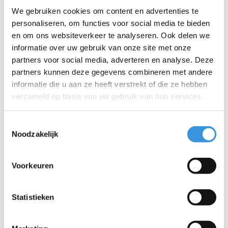
We gebruiken cookies om content en advertenties te
personaliseren, om functies voor social media te bieden
Telefoon:
en om ons websiteverkeer te analyseren. Ook delen we
informatie over uw gebruik van onze site met onze
Onderwerp:
*
partners voor social media, adverteren en analyse. Deze
partners kunnen deze gegevens combineren met andere
informatie die u aan ze heeft verstrekt of die ze hebben
Bericht:
*
verzameld op basis van uw gebruik van hun services.
Toestemmingsselectie
Noodzakelijk
* Verplichte velden
Voorkeuren
Verstuur
Statistieken
Meer informatie