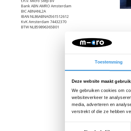
t.n.v. Micro Step BV
Bank ABN AMRO Amsterdam
BIC ABNANL2A
IBAN NL86ABNA0561512612
KvK Amsterdam 74432370
BTW NL859896365B01
Toestemming
Deze website maakt gebruik
We gebruiken cookies om cont
websiteverkeer te analyseren
media, adverteren en analys
verstrekt of die ze hebben v
Toestemmingsselectie