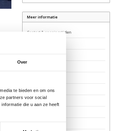
Meer informatie
Contact & openingstijden
Verkooppunten
Levering
Over
Retourneren
Garantie en reparatie
Over ons
 media te bieden en om ons
ze partners voor social
Veilig steppen
nformatie die u aan ze heeft
Privacy
Awards