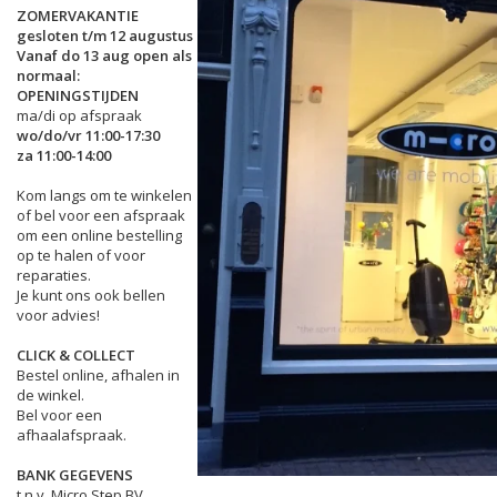
ZOMERVAKANTIE
gesloten t/m 12 augustus
Vanaf do 13 aug open als
normaal:
OPENINGSTIJDEN
ma/di op afspraak
wo/do/vr 11:00-17:30
za 11:00-14:00
Kom langs om te winkelen
of bel voor een afspraak
om een online bestelling
op te halen of voor
reparaties.
Je kunt ons ook bellen
voor advies!
CLICK & COLLECT
Bestel online, afhalen in
de winkel.
Bel voor een
afhaalafspraak.
BANK GEGEVENS
t.n.v. Micro Step BV