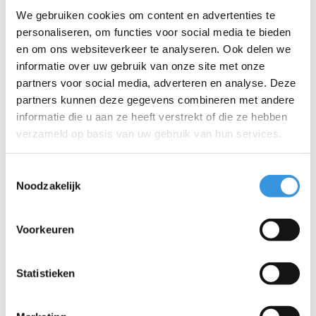
We gebruiken cookies om content en advertenties te
personaliseren, om functies voor social media te bieden
Telefoon:
en om ons websiteverkeer te analyseren. Ook delen we
informatie over uw gebruik van onze site met onze
Onderwerp:
*
partners voor social media, adverteren en analyse. Deze
partners kunnen deze gegevens combineren met andere
informatie die u aan ze heeft verstrekt of die ze hebben
Bericht:
*
verzameld op basis van uw gebruik van hun services.
Toestemmingsselectie
Noodzakelijk
* Verplichte velden
Voorkeuren
Verstuur
Statistieken
Meer informatie