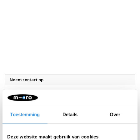
Neem contact op
Naam:
*
Toestemming
Details
Over
Bedrijf:
E-mail:
*
Deze website maakt gebruik van cookies