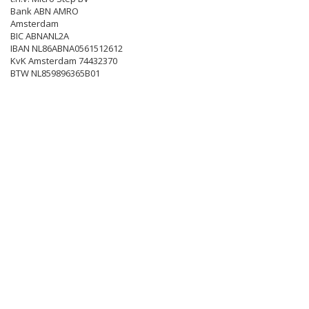
Bank ABN AMRO
Amsterdam
BIC ABNANL2A
IBAN NL86ABNA0561512612
KvK Amsterdam 74432370
BTW NL859896365B01