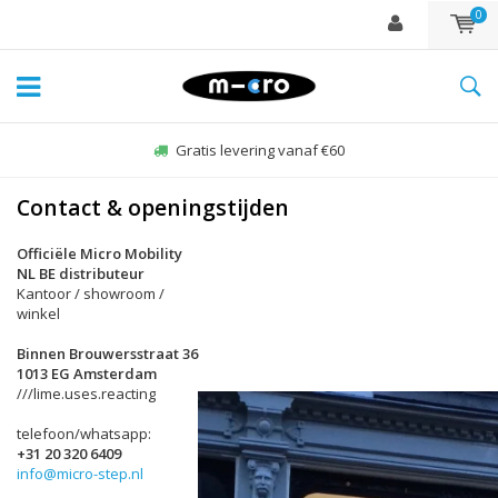
0
Gratis levering vanaf €60
Contact & openingstijden
Officiële Micro Mobility
NL BE distributeur
Kantoor / showroom /
winkel
Binnen Brouwersstraat 36
1013 EG Amsterdam
///lime.uses.reacting
telefoon/whatsapp:
+31 20 320 6409
info@micro-step.nl