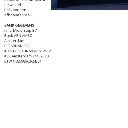
de winkel.
Bel voor een
afhaalafspraak.
BANK GEGEVENS
t.n.v. Micro Step BV
Bank ABN AMRO
Amsterdam
BIC ABNANL2A
IBAN NL86ABNA0561512612
KvK Amsterdam 74432370
BTW NL859896365B01