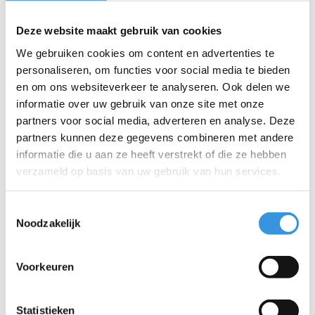
Bedrijf:
Deze website maakt gebruik van cookies
We gebruiken cookies om content en advertenties te
E-mail:
*
personaliseren, om functies voor social media te bieden
en om ons websiteverkeer te analyseren. Ook delen we
informatie over uw gebruik van onze site met onze
Telefoon:
partners voor social media, adverteren en analyse. Deze
partners kunnen deze gegevens combineren met andere
Onderwerp:
*
informatie die u aan ze heeft verstrekt of die ze hebben
verzameld op basis van uw gebruik van hun services.
Bericht:
*
Toestemmingsselectie
Noodzakelijk
Voorkeuren
* Verplichte velden
Verstuur
Statistieken