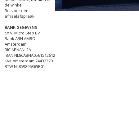
de winkel.
Bel voor een
afhaalafspraak.
BANK GEGEVENS
t.n.v. Micro Step BV
Bank ABN AMRO
Amsterdam
BIC ABNANL2A
IBAN NL86ABNA0561512612
KvK Amsterdam 74432370
BTW NL859896365B01