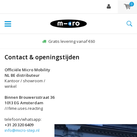
0
Gratis levering vanaf €60
Contact & openingstijden
Officiële Micro Mobility
NL BE distributeur
Kantoor / showroom /
winkel
Binnen Brouwersstraat 36
1013 EG Amsterdam
///lime.uses.reacting
telefoon/whatsapp:
+31 20 320 6409
info@micro-step.nl