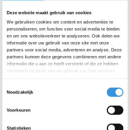
Bedrijf:
Deze website maakt gebruik van cookies
We gebruiken cookies om content en advertenties te
E-mail:
*
personaliseren, om functies voor social media te bieden
en om ons websiteverkeer te analyseren. Ook delen we
informatie over uw gebruik van onze site met onze
Telefoon:
partners voor social media, adverteren en analyse. Deze
partners kunnen deze gegevens combineren met andere
Onderwerp:
*
informatie die u aan ze heeft verstrekt of die ze hebben
verzameld op basis van uw gebruik van hun services.
Bericht:
*
Toestemmingsselectie
Noodzakelijk
Voorkeuren
* Verplichte velden
Verstuur
Statistieken