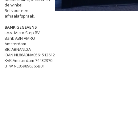
de winkel.
Bel voor een
afhaalafspraak.
BANK GEGEVENS
t.n.v. Micro Step BV
Bank ABN AMRO
Amsterdam
BIC ABNANL2A
IBAN NL86ABNA0561512612
KvK Amsterdam 74432370
BTW NL859896365B01