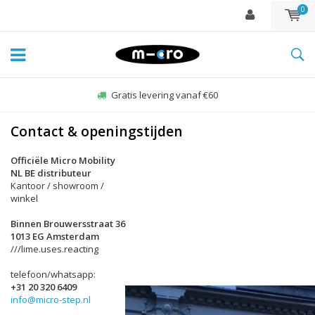
0
Gratis levering vanaf €60
Contact & openingstijden
Officiële Micro Mobility
NL BE distributeur
Kantoor / showroom /
winkel
Binnen Brouwersstraat 36
1013 EG Amsterdam
///lime.uses.reacting
telefoon/whatsapp:
+31 20 320 6409
info@micro-step.nl