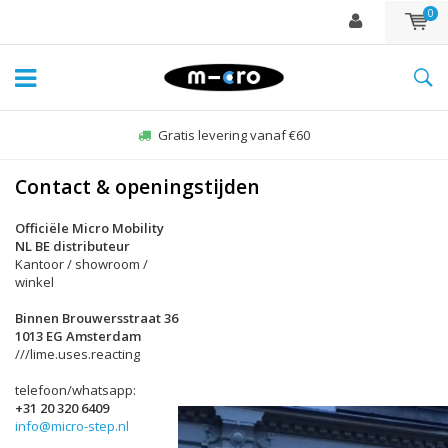
0
Gratis levering vanaf €60
Contact & openingstijden
Officiële Micro Mobility
NL BE distributeur
Kantoor / showroom /
winkel
Binnen Brouwersstraat 36
1013 EG Amsterdam
///lime.uses.reacting
telefoon/whatsapp:
+31 20 320 6409
info@micro-step.nl