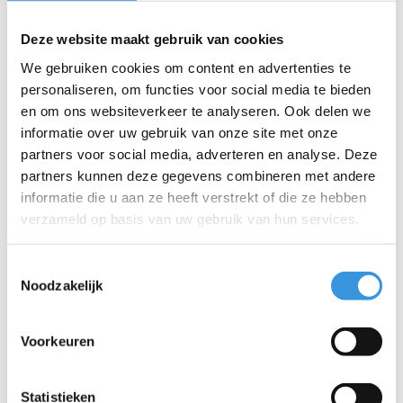
Bedrijf:
Deze website maakt gebruik van cookies
We gebruiken cookies om content en advertenties te
E-mail:
*
personaliseren, om functies voor social media te bieden
en om ons websiteverkeer te analyseren. Ook delen we
informatie over uw gebruik van onze site met onze
Telefoon:
partners voor social media, adverteren en analyse. Deze
partners kunnen deze gegevens combineren met andere
Onderwerp:
*
informatie die u aan ze heeft verstrekt of die ze hebben
verzameld op basis van uw gebruik van hun services.
Bericht:
*
Toestemmingsselectie
Noodzakelijk
Voorkeuren
* Verplichte velden
Verstuur
Statistieken