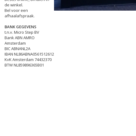
de winkel.
Bel voor een
afhaalafspraak.
BANK GEGEVENS
t.n.v. Micro Step BV
Bank ABN AMRO
Amsterdam
BIC ABNANL2A
IBAN NL86ABNA0561512612
KvK Amsterdam 74432370
BTW NL859896365B01