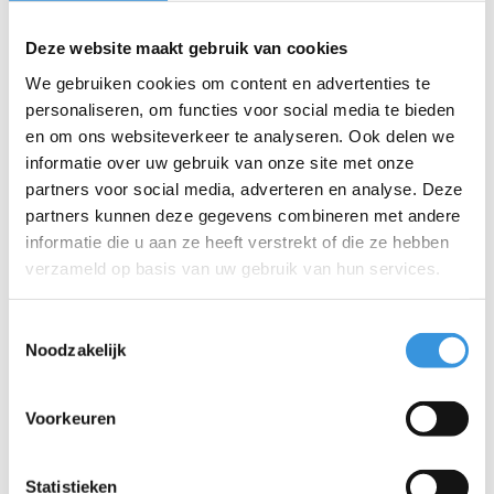
Bedrijf:
Deze website maakt gebruik van cookies
We gebruiken cookies om content en advertenties te
E-mail:
*
personaliseren, om functies voor social media te bieden
en om ons websiteverkeer te analyseren. Ook delen we
informatie over uw gebruik van onze site met onze
Telefoon:
partners voor social media, adverteren en analyse. Deze
partners kunnen deze gegevens combineren met andere
Onderwerp:
*
informatie die u aan ze heeft verstrekt of die ze hebben
verzameld op basis van uw gebruik van hun services.
Bericht:
*
Toestemmingsselectie
Noodzakelijk
Voorkeuren
* Verplichte velden
Verstuur
Statistieken