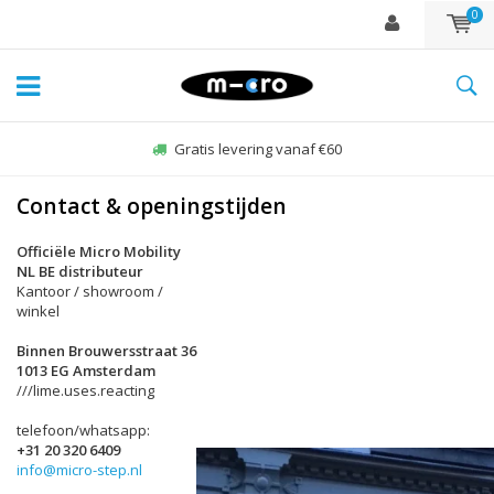
0
Gratis levering vanaf €60
Contact & openingstijden
Officiële Micro Mobility
NL BE distributeur
Kantoor / showroom /
winkel
Binnen Brouwersstraat 36
1013 EG Amsterdam
///lime.uses.reacting
telefoon/whatsapp:
+31 20 320 6409
info@micro-step.nl