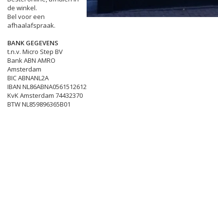
de winkel.
Bel voor een
afhaalafspraak.
BANK GEGEVENS
t.n.v. Micro Step BV
Bank ABN AMRO
Amsterdam
BIC ABNANL2A
IBAN NL86ABNA0561512612
KvK Amsterdam 74432370
BTW NL859896365B01