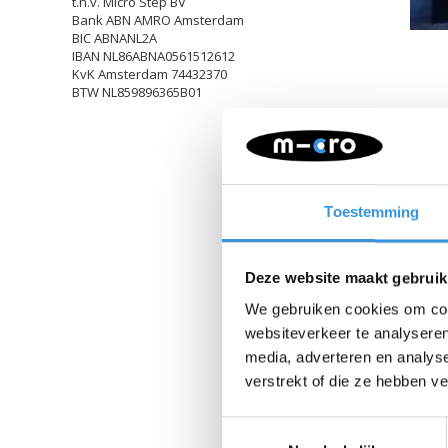
t.n.v. Micro Step BV
Bank ABN AMRO Amsterdam
BIC ABNANL2A
IBAN NL86ABNA0561512612
KvK Amsterdam 74432370
BTW NL859896365B01
Toestemming
Deze website maakt gebruik
We gebruiken cookies om cont
websiteverkeer te analyseren
media, adverteren en analys
verstrekt of die ze hebben v
Toestemmingsselectie