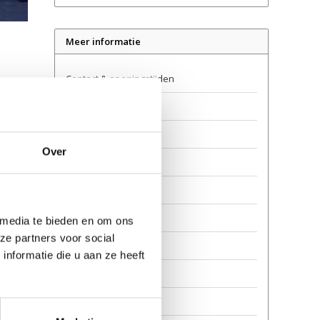
Meer informatie
Contact & openingstijden
Verkooppunten
Levering
Over
Retourneren
Garantie en reparatie
Over ons
 media te bieden en om ons
ze partners voor social
Veilig steppen
nformatie die u aan ze heeft
Privacy
Awards