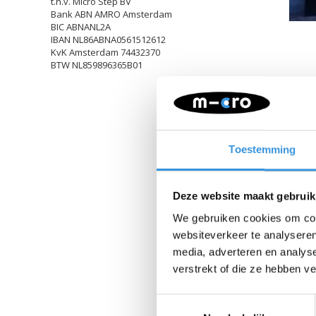
t.n.v. Micro Step BV
Bank ABN AMRO Amsterdam
BIC ABNANL2A
IBAN NL86ABNA0561512612
KvK Amsterdam 74432370
BTW NL859896365B01
Toestemming
Deze website maakt gebruik
We gebruiken cookies om cont
websiteverkeer te analyseren
media, adverteren en analys
verstrekt of die ze hebben v
Toestemmingsselectie