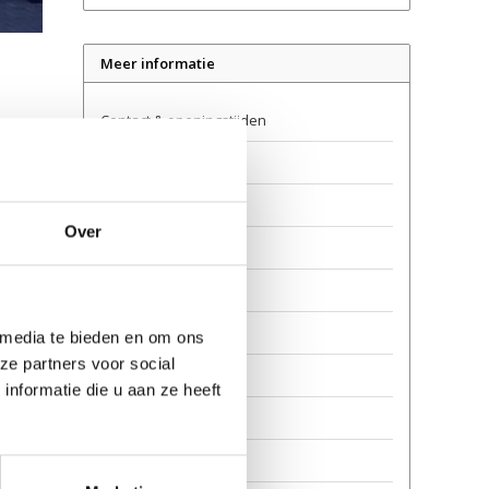
Meer informatie
Contact & openingstijden
Verkooppunten
Levering
Over
Retourneren
Garantie en reparatie
Over ons
 media te bieden en om ons
ze partners voor social
Veilig steppen
nformatie die u aan ze heeft
Privacy
Awards