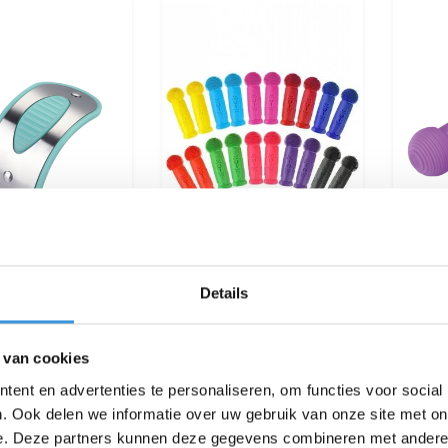
Details
axi Micro Glow
Micro rubberen
M
handvatten
ha
€14,95
€9,95
 van cookies
ent en advertenties te personaliseren, om functies voor social
Deliverytime
Deliverytime
. Ook delen we informatie over uw gebruik van onze site met on
e. Deze partners kunnen deze gegevens combineren met andere i