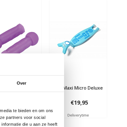
Over
icro rubberen
Dek Maxi Micro Deluxe
ndvatten Glow
€14,95
€19,95
 media te bieden en om ons
Deliverytime
Deliverytime
ze partners voor social
nformatie die u aan ze heeft