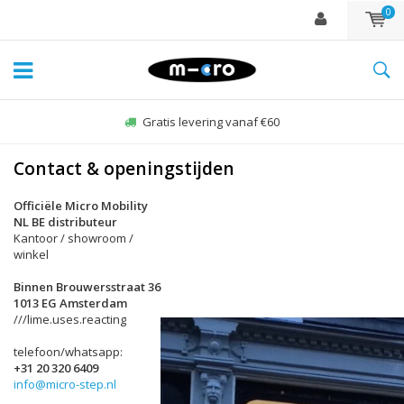
0
Gratis levering vanaf €60
Contact & openingstijden
Officiële Micro Mobility
NL BE distributeur
Kantoor / showroom /
winkel
Binnen Brouwersstraat 36
1013 EG Amsterdam
///lime.uses.reacting
telefoon/whatsapp:
+31 20 320 6409
info@micro-step.nl