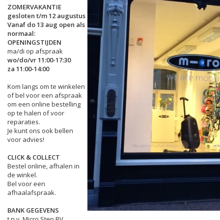
ZOMERVAKANTIE
gesloten t/m 12 augustus
Vanaf do 13 aug open als
normaal:
OPENINGSTIJDEN
ma/di op afspraak
wo/do/vr 11:00-17:30
za 11:00-14:00
Kom langs om te winkelen
of bel voor een afspraak
om een online bestelling
op te halen of voor
reparaties.
Je kunt ons ook bellen
voor advies!
CLICK & COLLECT
Bestel online, afhalen in
de winkel.
Bel voor een
afhaalafspraak.
BANK GEGEVENS
t.n.v. Micro Step BV