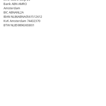
Bank ABN AMRO
Amsterdam
BIC ABNANL2A
IBAN NL86ABNA0561512612
KvK Amsterdam 74432370
BTW NL859896365B01