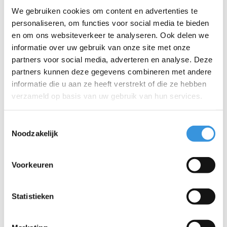
We gebruiken cookies om content en advertenties te
personaliseren, om functies voor social media te bieden
Telefoon:
en om ons websiteverkeer te analyseren. Ook delen we
informatie over uw gebruik van onze site met onze
Onderwerp:
*
partners voor social media, adverteren en analyse. Deze
partners kunnen deze gegevens combineren met andere
informatie die u aan ze heeft verstrekt of die ze hebben
Bericht:
*
verzameld op basis van uw gebruik van hun services.
Toestemmingsselectie
Noodzakelijk
* Verplichte velden
Voorkeuren
Verstuur
Statistieken
Meer informatie