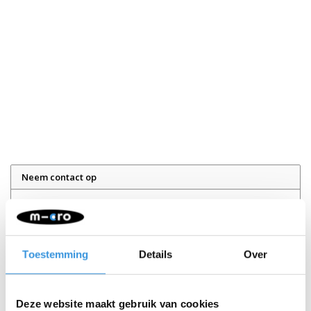
Neem contact op
Naam:
*
Toestemming
Details
Over
Bedrijf:
E-mail:
*
Deze website maakt gebruik van cookies