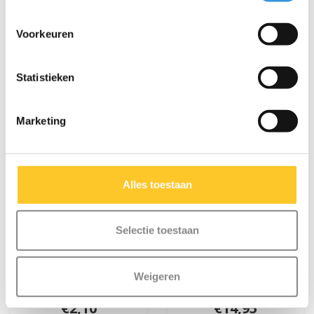
Meer info
Meer info
Voorkeuren
Statistieken
Marketing
Alles toestaan
Selectie toestaan
Tube MX Trixx (3141)
Balhoofd set MX Trixx
Weigeren
2.0 (3142)
€2,10
€14,95