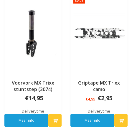
SALE
Voorvork MX Trixx
Griptape MX Trixx
stuntstep (3074)
camo
€14,95
€2,95
€4,95
Deliverytime
Deliverytime
Meer info
Meer info