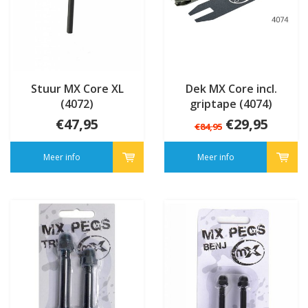
Stuur MX Core XL
Dek MX Core incl.
(4072)
griptape (4074)
€47,95
€29,95
€84,95
Meer info
Meer info