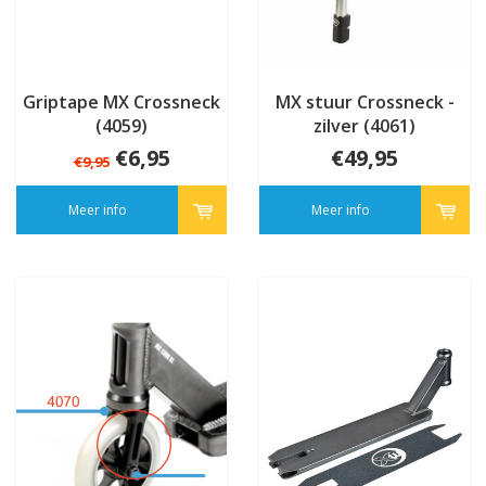
Griptape MX Crossneck
MX stuur Crossneck -
(4059)
zilver (4061)
€6,95
€49,95
€9,95
Meer info
Meer info