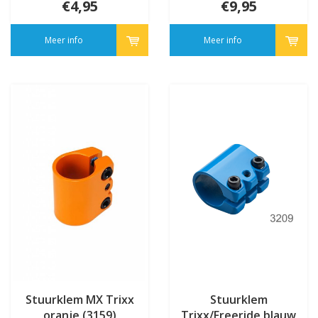
€4,95
€9,95
Meer info
Meer info
Stuurklem MX Trixx
Stuurklem
oranje (3159)
Trixx/Freeride blauw