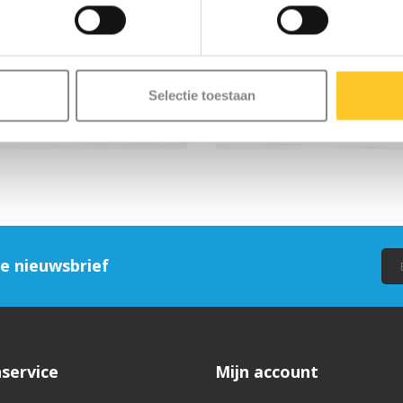
Selectie toestaan
IZEN
STEP ADVIES: WELKE KINDERS
ze nieuwsbrief
service
Mijn account