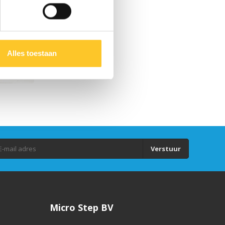
Alles toestaan
TEP?
Verstuur
Micro Step BV