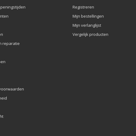
openingstijden
Registreren
nten
Mijn bestellingen
Mijn verlanglijst
en
Vergelijk producten
n reparatie
pen
voorwaarden
eid
ht