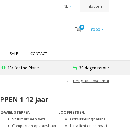
NL
Inloggen
0
€0,00
SALE
CONTACT
1% for the Planet
30 dagen retour
Terug naar overzicht
PEN 1-12 jaar
2-WIEL STEPPEN
LOOPFIETSEN:
Stuurt als een fiets
Ontwikkeling balans
Compact en opvouwbaar
Ultra licht en compact