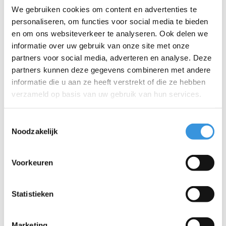
We gebruiken cookies om content en advertenties te
NIEUW
NIEUW
personaliseren, om functies voor social media te bieden
en om ons websiteverkeer te analyseren. Ook delen we
informatie over uw gebruik van onze site met onze
partners voor social media, adverteren en analyse. Deze
partners kunnen deze gegevens combineren met andere
informatie die u aan ze heeft verstrekt of die ze hebben
verzameld op basis van uw gebruik van hun services.
Toestemmingsselectie
Noodzakelijk
Micro kinderskates
Micro Impact knie-, pols
Discovery ECO
en
Voorkeuren
elleboogbeschermers
€109,95
€19,95
€39,95
kind - blauw
Statistieken
Deliverytime
Deliverytime
Meer info
Meer info
Marketing