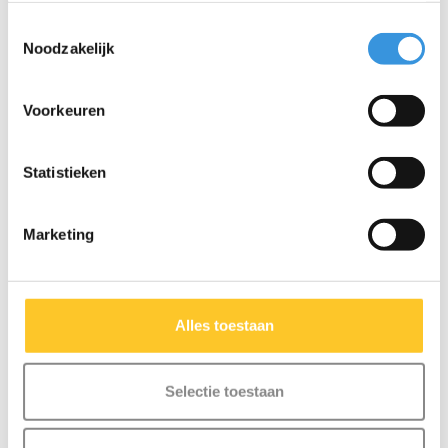
Meer info
Meer info
Toestemmingsselectie
Noodzakelijk
NIEUW
NIEUW
Voorkeuren
Statistieken
Marketing
Alles toestaan
Yumbox Pochette
Yumbox Poche met
Selectie toestaan
broodtasje
handgrepen
€11,95
€19,95
€22,95