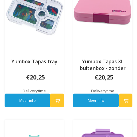
Yumbox Tapas tray
Yumbox Tapas XL
buitenbox - zonder
tray
€20,25
€20,25
Deliverytime
Deliverytime
Meer info
Meer info