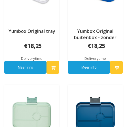
Yumbox Original tray
Yumbox Original
buitenbox - zonder
tray
€18,25
€18,25
Deliverytime
Deliverytime
Meer info
Meer info