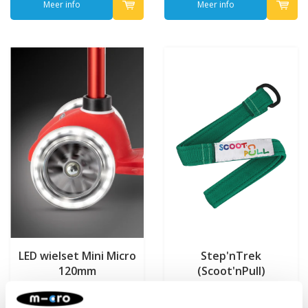
Meer info
Meer info
LED wielset Mini Micro
Step'nTrek
120mm
(Scoot'nPull)
€22,95
€7,95