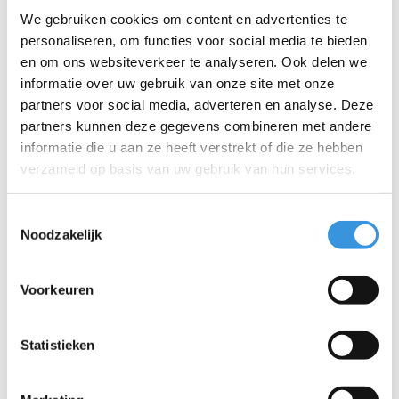
We gebruiken cookies om content en advertenties te
personaliseren, om functies voor social media te bieden
Telefoon:
en om ons websiteverkeer te analyseren. Ook delen we
informatie over uw gebruik van onze site met onze
Onderwerp:
*
partners voor social media, adverteren en analyse. Deze
partners kunnen deze gegevens combineren met andere
informatie die u aan ze heeft verstrekt of die ze hebben
Bericht:
*
verzameld op basis van uw gebruik van hun services.
Toestemmingsselectie
Noodzakelijk
* Verplichte velden
Voorkeuren
Verstuur
Statistieken
Meer informatie