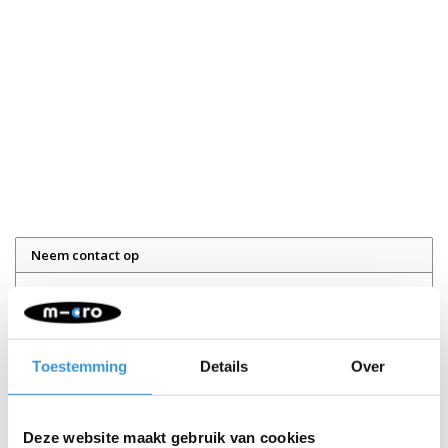
Neem contact op
Naam:
*
Toestemming
Details
Over
Bedrijf:
E-mail:
*
Deze website maakt gebruik van cookies