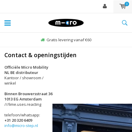
0
Gratis levering vanaf €60
Contact & openingstijden
Officiële Micro Mobility
NL BE distributeur
Kantoor / showroom /
winkel
Binnen Brouwersstraat 36
1013 EG Amsterdam
///lime.uses.reacting
telefoon/whatsapp:
+31 20 320 6409
info@micro-step.nl