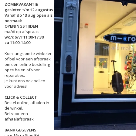
ZOMERVAKANTIE
gesloten t/m 12 augustus
Vanaf do 13 aug open als
normaal:
OPENINGSTIJDEN
ma/di op afspraak
wo/do/vr 11:00-17:30
za 11:00-14:00
Kom langs om te winkelen
of bel voor een afspraak
om een online bestelling
op te halen of voor
reparaties.
Je kunt ons ook bellen
voor advies!
CLICK & COLLECT
Bestel online, afhalen in
de winkel.
Bel voor een
afhaalafspraak.
BANK GEGEVENS
t.n.v. Micro Step BV