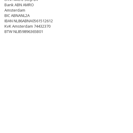
Bank ABN AMRO
Amsterdam
BIC ABNANL2A
IBAN NL86ABNA0561512612
KvK Amsterdam 74432370
BTW NL859896365B01