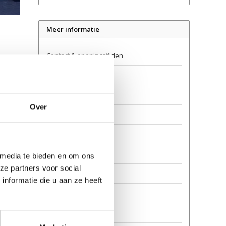
Meer informatie
Contact & openingstijden
Verkooppunten
Levering
Over
Retourneren
Garantie en reparatie
Over ons
 media te bieden en om ons
ze partners voor social
Veilig steppen
nformatie die u aan ze heeft
Privacy
Awards