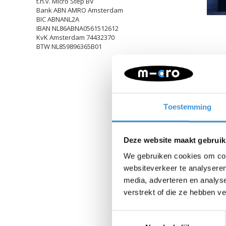
t.n.v. Micro Step BV
Bank ABN AMRO Amsterdam
BIC ABNANL2A
IBAN NL86ABNA0561512612
KvK Amsterdam 74432370
BTW NL859896365B01
Toestemming
Deze website maakt gebruik
We gebruiken cookies om cont
websiteverkeer te analyseren
media, adverteren en analys
verstrekt of die ze hebben v
Toestemmingsselectie