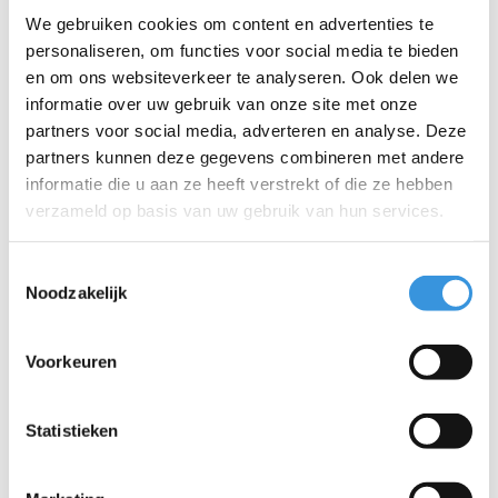
We gebruiken cookies om content en advertenties te
personaliseren, om functies voor social media te bieden
Telefoon:
en om ons websiteverkeer te analyseren. Ook delen we
informatie over uw gebruik van onze site met onze
Onderwerp:
*
partners voor social media, adverteren en analyse. Deze
partners kunnen deze gegevens combineren met andere
informatie die u aan ze heeft verstrekt of die ze hebben
Bericht:
*
verzameld op basis van uw gebruik van hun services.
Toestemmingsselectie
Noodzakelijk
* Verplichte velden
Voorkeuren
Verstuur
Statistieken
Meer informatie