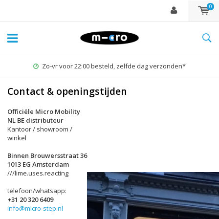
0
Zo-vr voor 22:00 besteld, zelfde dag verzonden*
Contact & openingstijden
Officiële Micro Mobility
NL BE distributeur
Kantoor / showroom /
winkel
Binnen Brouwersstraat 36
1013 EG Amsterdam
///lime.uses.reacting
telefoon/whatsapp:
+31 20 320 6409
info@micro-step.nl