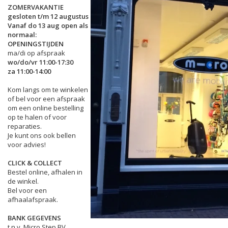
ZOMERVAKANTIE
gesloten t/m 12 augustus
Vanaf do 13 aug open als
normaal:
OPENINGSTIJDEN
ma/di op afspraak
wo/do/vr 11:00-17:30
za 11:00-14:00
Kom langs om te winkelen
of bel voor een afspraak
om een online bestelling
op te halen of voor
reparaties.
Je kunt ons ook bellen
voor advies!
CLICK & COLLECT
Bestel online, afhalen in
de winkel.
Bel voor een
afhaalafspraak.
BANK GEGEVENS
t.n.v. Micro Step BV