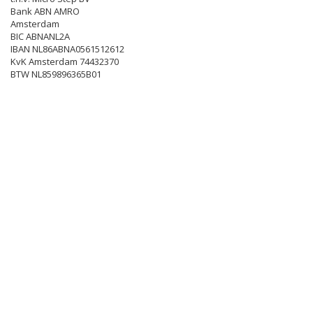
Bank ABN AMRO
Amsterdam
BIC ABNANL2A
IBAN NL86ABNA0561512612
KvK Amsterdam 74432370
BTW NL859896365B01