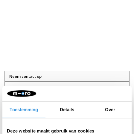
Neem contact op
Naam:
*
Toestemming
Details
Over
Bedrijf:
E-mail:
*
Deze website maakt gebruik van cookies