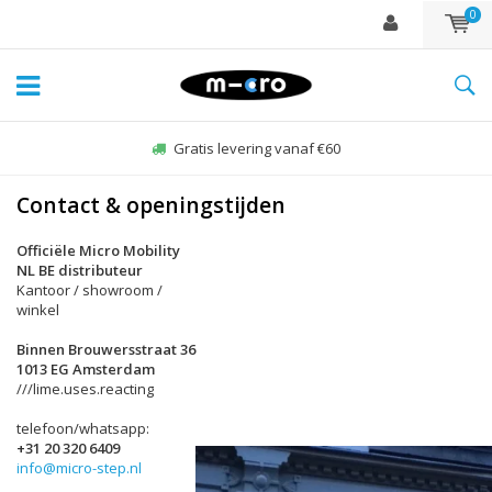
0
Gratis levering vanaf €60
Contact & openingstijden
Officiële Micro Mobility
NL BE distributeur
Kantoor / showroom /
winkel
Binnen Brouwersstraat 36
1013 EG Amsterdam
///lime.uses.reacting
telefoon/whatsapp:
+31 20 320 6409
info@micro-step.nl