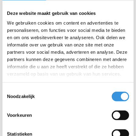
Bedrijf:
Deze website maakt gebruik van cookies
We gebruiken cookies om content en advertenties te
E-mail:
*
personaliseren, om functies voor social media te bieden
en om ons websiteverkeer te analyseren. Ook delen we
informatie over uw gebruik van onze site met onze
Telefoon:
partners voor social media, adverteren en analyse. Deze
partners kunnen deze gegevens combineren met andere
Onderwerp:
*
informatie die u aan ze heeft verstrekt of die ze hebben
verzameld op basis van uw gebruik van hun services.
Bericht:
*
Toestemmingsselectie
Noodzakelijk
Voorkeuren
* Verplichte velden
Verstuur
Statistieken