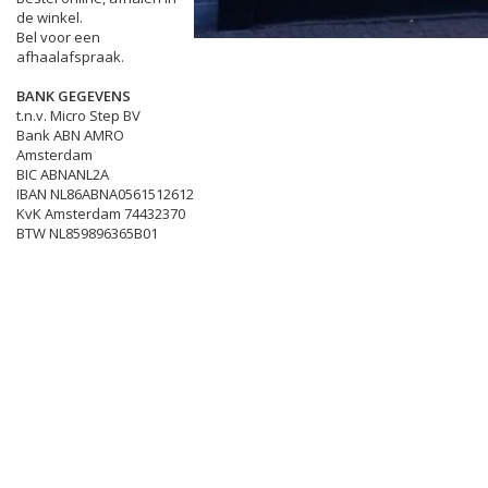
de winkel.
Bel voor een
afhaalafspraak.
BANK GEGEVENS
t.n.v. Micro Step BV
Bank ABN AMRO
Amsterdam
BIC ABNANL2A
IBAN NL86ABNA0561512612
KvK Amsterdam 74432370
BTW NL859896365B01