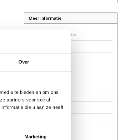
Meer informatie
Contact & openingstijden
Verkooppunten
Levering
Over
Retourneren
Garantie en reparatie
 media te bieden en om ons
Over ons
ze partners voor social
nformatie die u aan ze heeft
Veilig steppen
Privacy
Awards
Marketing