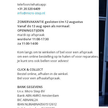
telefoon/whatsapp:
+31 20 320 6409
info@micro-step.nl
ZOMERVAKANTIE gesloten t/m 12 augustus
Vanaf do 13 aug open als normaal:
OPENINGSTIJDEN
ma/di op afspraak
wo/do/vr 11:00-17:30
za 11:00-14:00
Kom langs om te winkelen of bel voor een afspraak
om een online bestelling op te halen of voor reparaties.
Je kunt ons ook bellen voor advies!
CLICK & COLLECT
Bestel online, afhalen in de winkel.
Bel voor een afhaalafspraak.
BANK GEGEVENS
t.n.v. Micro Step BV
Bank ABN AMRO Amsterdam
BIC ABNANL2A
IBAN NL86ABNA0561512612