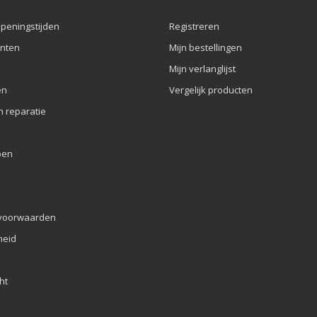
openingstijden
Registreren
nten
Mijn bestellingen
Mijn verlanglijst
en
Vergelijk producten
n reparatie
pen
voorwaarden
eid
ht