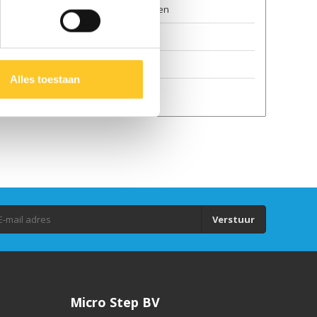
Algemene voorwaarden
Duurzaamheid
GPSR
Alles toestaan
Auteursrecht
Verstuur
Micro Step BV