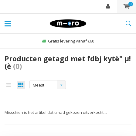
0
Gratis levering vanaf €60
Producten getagd met fdbj kytè" µ!
(è
(0)
Meest
bekeken
Misschien is het artikel dat u had gekozen uitverkocht....