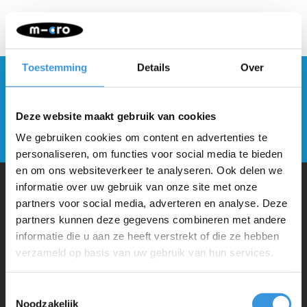
Toestemming
Details
Over
Blijf op de hoogte en schrijf je in voor onze
nieuwsbrief
Deze website maakt gebruik van cookies
Verstuur
We gebruiken cookies om content en advertenties te
personaliseren, om functies voor social media te bieden
en om ons websiteverkeer te analyseren. Ook delen we
informatie over uw gebruik van onze site met onze
partners voor social media, adverteren en analyse. Deze
Waarom Micro Step?
partners kunnen deze gegevens combineren met andere
informatie die u aan ze heeft verstrekt of die ze hebben
Micro Mobility is de uitvinder van de compacte vouwstep en de
verzameld op basis van uw gebruik van hun services.
iconische 3-wielige step. Al onze steps worden met veel aandacht en
Toestemmingsselectie
liefde in Zwitserland ontwikkeld. Ze zijn uitgebreid getest op
Noodzakelijk