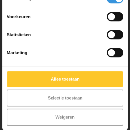
veiligheid en zeer duurzaam. Elk onderdeel is los te vervangen. Je
hebt jarenlang plezier van een Micro step!
Voorkeuren
Statistieken
Marketing
Klantenservice
Mijn account
Alles toestaan
Selectie toestaan
Micro Step BV
Binnen Brouwersstraat 36
Weigeren
1013EG AMSTERDAM