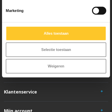
Waarom Micro Step?
Marketing
Micro Mobility is de uitvinder van de compacte vouwstep en de
iconische 3-wielige step. Al onze steps worden met veel aandacht en
Alles toestaan
liefde in Zwitserland ontwikkeld. Ze zijn uitgebreid getest op
veiligheid en zeer duurzaam. Elk onderdeel is los te vervangen. Je
Selectie toestaan
hebt jarenlang plezier van een Micro step!
Weigeren
Klantenservice
Mijn account