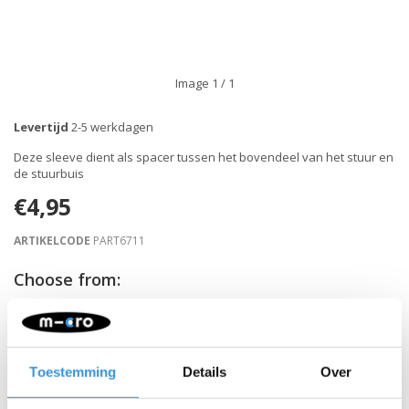
Image
1
/ 1
Levertijd
2-5 werkdagen
Deze sleeve dient als spacer tussen het bovendeel van het stuur en
de stuurbuis
€4,95
ARTIKELCODE
PART6711
Choose from:
-
+
IN WINKELWAGEN
Toestemming
Details
Over
Gratis verzending vanaf €60