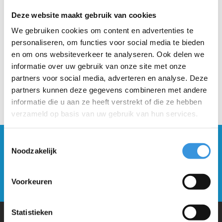
Deze website maakt gebruik van cookies
Beschrijving
We gebruiken cookies om content en advertenties te
personaliseren, om functies voor social media te bieden
en om ons websiteverkeer te analyseren. Ook delen we
informatie over uw gebruik van onze site met onze
partners voor social media, adverteren en analyse. Deze
partners kunnen deze gegevens combineren met andere
informatie die u aan ze heeft verstrekt of die ze hebben
verzameld op basis van uw gebruik van hun services.
Toestemmingsselectie
Blijf op de hoogte en schrijf je in voor onze
Noodzakelijk
nieuwsbrief
Verstuur
Voorkeuren
Statistieken