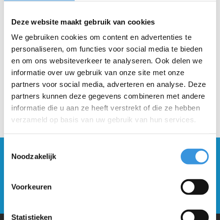
Gratis verzending vanaf €60
Deze website maakt gebruik van cookies
Beschrijving
We gebruiken cookies om content en advertenties te
personaliseren, om functies voor social media te bieden
en om ons websiteverkeer te analyseren. Ook delen we
informatie over uw gebruik van onze site met onze
partners voor social media, adverteren en analyse. Deze
partners kunnen deze gegevens combineren met andere
informatie die u aan ze heeft verstrekt of die ze hebben
verzameld op basis van uw gebruik van hun services.
Toestemmingsselectie
Blijf op de hoogte en schrijf je in voor onze
Noodzakelijk
nieuwsbrief
Voorkeuren
Verstuur
Statistieken