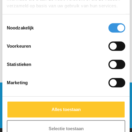
verzameld op basis van uw gebruik van hun services.
Dek Flex nieuwe versie
Toestemmingsselectie
(4668)
Noodzakelijk
€29,95
Voorkeuren
Statistieken
Marketing
Blijf op de hoogte en schrijf je in voor onze
nieuwsbrief
Alles toestaan
Verstuur
Selectie toestaan