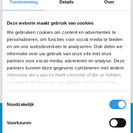
Toestemming
Details
Over
ACCESSOIRES
ONDERDELEN
Deze website maakt gebruik van cookies
We gebruiken cookies om content en advertenties te
personaliseren, om functies voor social media te bieden
en om ons websiteverkeer te analyseren. Ook delen we
informatie over uw gebruik van onze site met onze
partners voor social media, adverteren en analyse. Deze
partners kunnen deze gegevens combineren met andere
SALE
informatie die u aan ze heeft verstrekt of die ze hebben
verzameld op basis van uw gebruik van hun services.
Toestemmingsselectie
Noodzakelijk
Blijf op de hoogte en schrijf je in voor onze
nieuwsbrief
Voorkeuren