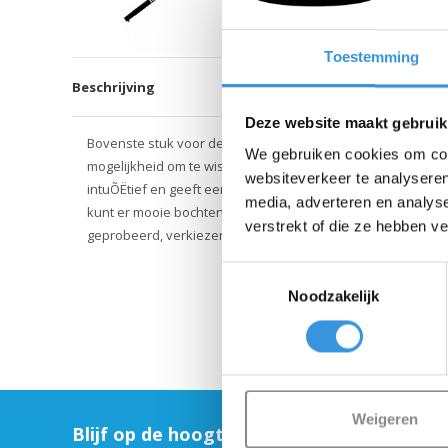
Toestemming
Beschrijving
Deze website maakt gebruik
Bovenste stuk voor de joystick stuur voor de Maxi Micro st
We gebruiken cookies om cont
mogelijkheid om te wisselen tussen de joystick en de T-bar. 
websiteverkeer te analyseren
intuÕËtief en geeft een extra uitdaging. Je staat meer zijw
media, adverteren en analys
kunt er mooie bochten mee maken. Als kinderen eenmaal e
verstrekt of die ze hebben v
geprobeerd, verkiezen ze die vaak boven de versie met T-s
Toestemmingsselectie
Noodzakelijk
Weigeren
Blijf op de hoogte en schrijf je in voor on