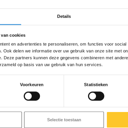
Details
 van cookies
ep. Hiermee heeft u de
ent en advertenties te personaliseren, om functies voor social
Sturen met de joystick is erg
. Ook delen we informatie over uw gebruik van onze site met on
aarts, als op een skateboard en
e. Deze partners kunnen deze gegevens combineren met andere i
en Maxi met joystick hebben
erzameld op basis van uw gebruik van hun services.
tuur.
Voorkeuren
Statistieken
Selectie toestaan
ze nieuwsbrief