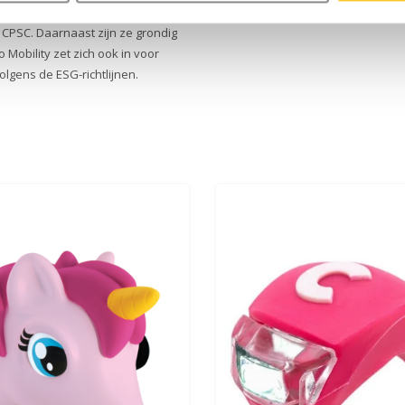
onderdelen. Alle helmen voldoen
CPSC. Daarnaast zijn ze grondig
Mobility zet zich ook in voor
lgens de ESG-richtlijnen.