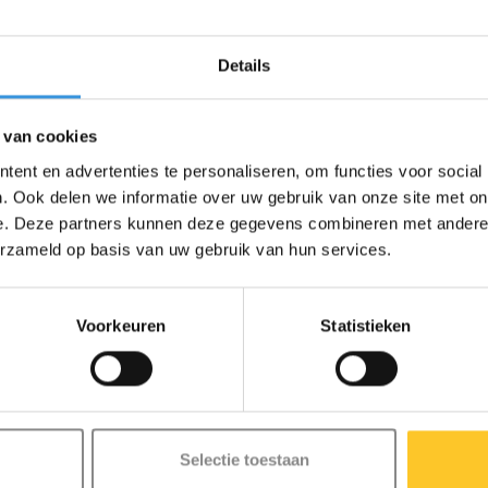
oudig gesloten en kan worden
dveilig. Hierdoor kan er ook geen
Details
 voor een goede luchtcirculatie,
en of steppen.
eem en verstelbare riemverdelers:
 van cookies
eenvoudig aan aan de
ent en advertenties te personaliseren, om functies voor social
 worden verschoven en vastgezet
. Ook delen we informatie over uw gebruik van onze site met on
s een veilige en comfortabele fit
e. Deze partners kunnen deze gegevens combineren met andere i
erzameld op basis van uw gebruik van hun services.
eïntegreerd LED-achterlicht
lingen. Het biedt extra
ht.
Voorkeuren
Statistieken
 is uitneembaar en wasbaar
s hij correct gedragen wordt en
e helm altijd worden vervangen,
Selectie toestaan
waliteit. Onze producten worden in