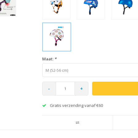
Maat:
*
M (52-56 cm)
-
+
Gratis verzending vanaf €60