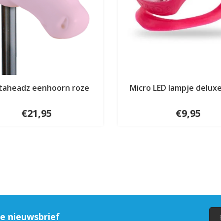
taheadz eenhoorn roze
Micro LED lampje delux
€21,95
€9,95
ze nieuwsbrief