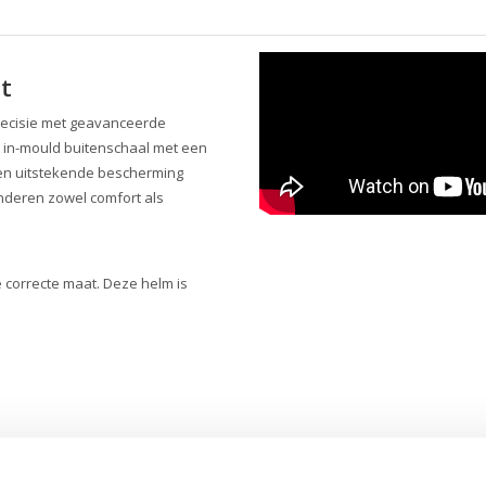
t
recisie met geavanceerde
 in-mould buitenschaal met een
 en uitstekende bescherming
inderen zowel comfort als
e correcte maat. Deze helm is
n magnetische quick release