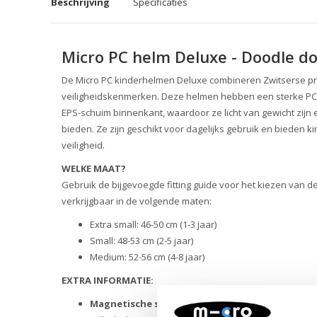
Beschrijving
Specificaties
Micro PC helm Deluxe - Doodle do
De Micro PC kinderhelmen Deluxe combineren Zwitserse p
veiligheidskenmerken. Deze helmen hebben een sterke PC
EPS-schuim binnenkant, waardoor ze licht van gewicht zijn
bieden. Ze zijn geschikt voor dagelijks gebruik en bieden k
veiligheid.
WELKE MAAT?
Gebruik de bijgevoegde fitting guide voor het kiezen van d
verkrijgbaar in de volgende maten:
Extra small: 46-50 cm (1-3 jaar)
Small: 48-53 cm (2-5 jaar)
Medium: 52-56 cm (4-8 jaar)
EXTRA INFORMATIE:
Magnetische sluiting
: De helm is voorzien van ee