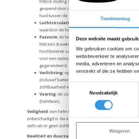
Fidlock sluiting. De sluiting wordt met een klik eenv
geopend door de de sluiting omhoog te schuiven. Kin
huid tussen de sluiting komen.
Toestemming
Luchtcirculatie
: de acht ventilatieopeningen zorgen
waardoor de helm comfortabel blijft tijdens het fiets
Pasvorm
: de helm is voorzien van een form-fit syst
Deze website maakt gebruik
Met een draaiknopmechanisme pas je de pasvorm 
We gebruiken cookies om cont
hoofdomtrek van je kind. De riemverdelers kunnen
websiteverkeer te analyseren
voor een optimale pasvorm onder de oren. Hierdoor i
media, adverteren en analys
gegarandeerd.
verstrekt of die ze hebben v
Verlichting
: op de achterzijde van de helm zit een g
(inclusief batterijen) met verschillende knipper instel
Toestemmingsselectie
zichtbaarheid en veiligheid in situaties met minder lic
Noodzakelijk
Voering
: de comfortabele polyester fleece voering
(handwas).
Veiligheid
: een helm biedt alleen optimale bescherming al
onbeschadigd is. Na een harde klap, val of ongeval moet d
zelfs als er geen zichtbare schade aan de buitenkant is.
Weigeren
Kwaliteit en duurzaamheid
: Micro Mobility staat voor k