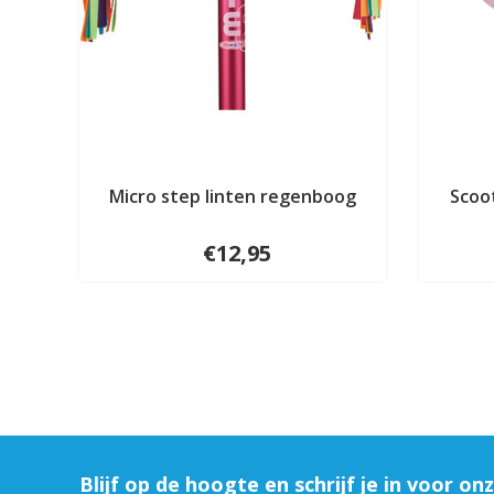
Micro step linten regenboog
Scoo
€12,95
Blijf op de hoogte en schrijf je in voor on