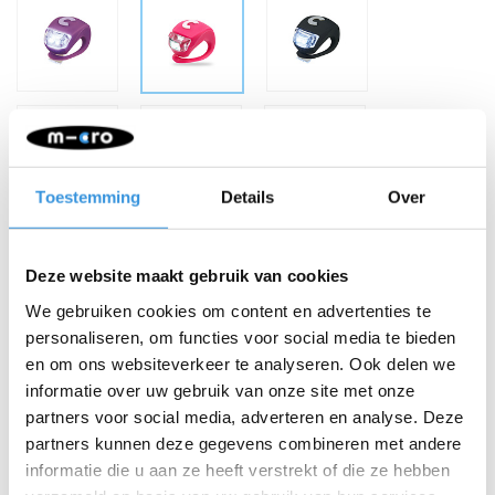
Toestemming
Details
Over
-
+
IN WINKELWAGEN
Deze website maakt gebruik van cookies
Gratis verzending vanaf €60
We gebruiken cookies om content en advertenties te
personaliseren, om functies voor social media te bieden
Beschrijving
en om ons websiteverkeer te analyseren. Ook delen we
informatie over uw gebruik van onze site met onze
Micro lampjes zijn kleine, vrolijk gekleurde lampjes die je rond het
partners voor social media, adverteren en analyse. Deze
stuur van je step (of fiets) kunt vouwen. Ze verspreiden een zeer
partners kunnen deze gegevens combineren met andere
sterk LED licht. Regenbestendig en heel makkelijk te bevestigen.
informatie die u aan ze heeft verstrekt of die ze hebben
Zorg dat je kind gezien wordt deze winter! Verkrijgbaar in veel