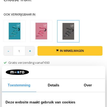
OOK VERKRIJGBAAR IN
-
+
IN WINKELWAGEN
Gratis verzending vanaf €60
Beschrijving
Toestemming
Details
Over
Micro Pull and Carry elastische
stepriem Zwart reflecterend
Deze website maakt gebruik van cookies
Steppen is een geweldige manier voor kinderen om actief te zijn,