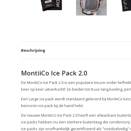
Beschrijving
MontiiCo Ice Pack 2.0
De MontiiCo Ice Pack 2.0 is een populaire keuze onder liefh
keer op keer uitverkocht! Ze bieden tot 8 uur lang koeling, perf
Een Large ice pack wordt standaard geleverd bij MontiiCo lunc
bevroren ice pack bij de hand hebt.
De nieuwe MontiiCo Ice Pack 2.0 heeft een afwasbare buitenl
ice packs hebben nu een sterkere buitenlaag die condensvrij 
ice packs zijn onafhankelijk gecertificeerd als "voedselveilig" en