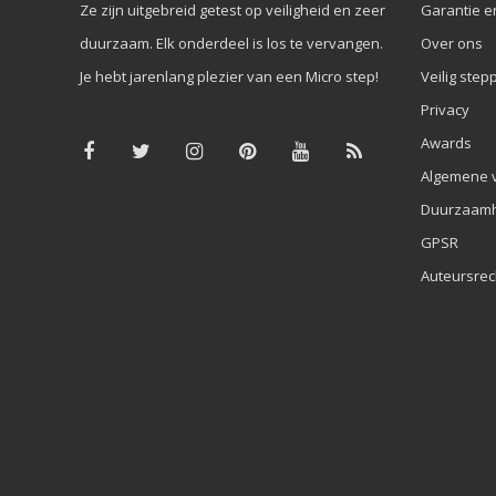
Ze zijn uitgebreid getest op veiligheid en zeer
Garantie e
duurzaam. Elk onderdeel is los te vervangen.
Over ons
Je hebt jarenlang plezier van een Micro step!
Veilig step
Privacy
Awards
Algemene 
Duurzaamh
GPSR
Auteursrec