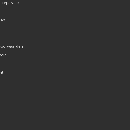
n reparatie
pen
voorwaarden
eid
ht