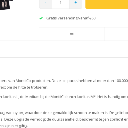
-
+
Gratis verzending vanaf €60
ebbers van MontiiCo-producten. Deze ice packs hebben al meer dan 100.00
ect om de hitte te trotseren.
h koeltas L, de Medium bij de MontiiCo lunch koeltas M*. Het is handig om
aag van nylon, waardoor deze gemakkelijk schoon te maken is. De gelinhou
is. Deze upgrade verhoogt de duurzaamheid, beschermt tegen zonlicht en sc
 zijn niet giftig.