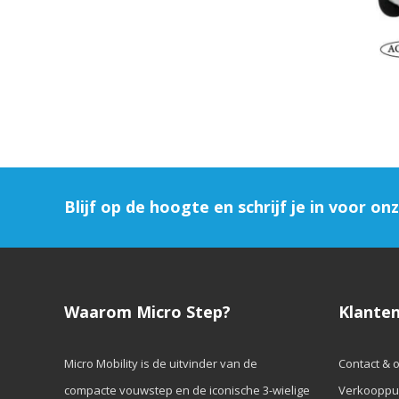
Blijf op de hoogte en schrijf je in voor on
Waarom Micro Step?
Klanten
Micro Mobility is de uitvinder van de
Contact & 
compacte vouwstep en de iconische 3-wielige
Verkooppu