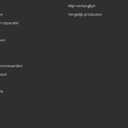
Mijn verlanglijst
en
Vergelijk producten
n reparatie
pen
voorwaarden
eid
ht