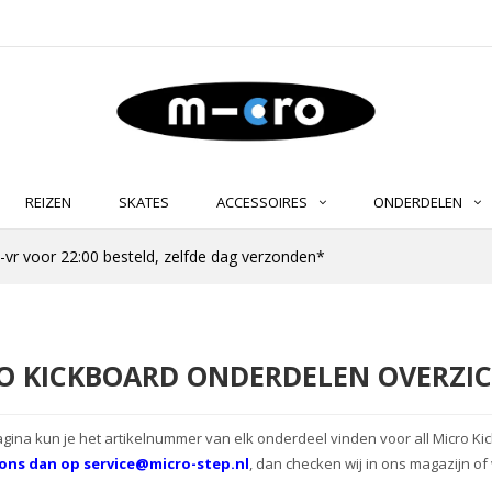
REIZEN
SKATES
ACCESSOIRES
ONDERDELEN
-vr voor 22:00 besteld, zelfde dag verzonden*
O KICKBOARD ONDERDELEN OVERZI
gina kun je het artikelnummer van elk onderdeel vinden voor all Micro Ki
l ons dan op
service@micro-step.nl
, dan checken wij in ons magazijn of