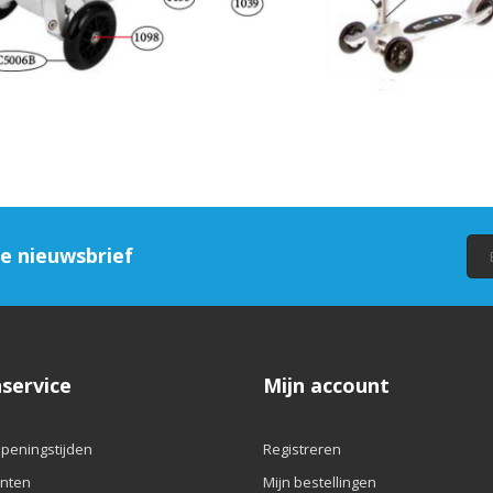
ze nieuwsbrief
service
Mijn account
openingstijden
Registreren
nten
Mijn bestellingen