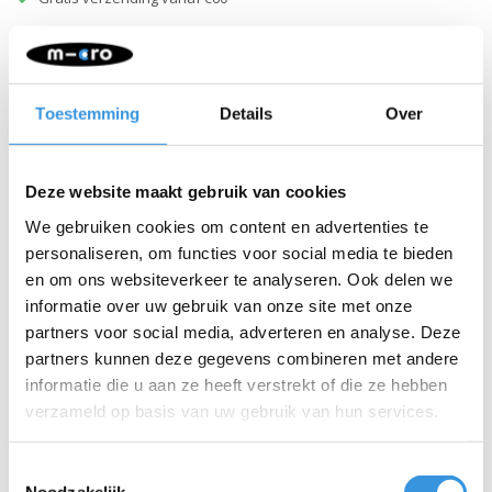
Beschrijving
Dit is de eerste versie van de snelspannerklem 1006. Je kunt zien
Toestemming
Details
Over
welke versie je hebt door naar de vorm van het het blokje te
kijken.
Deze website maakt gebruik van cookies
We gebruiken cookies om content en advertenties te
personaliseren, om functies voor social media te bieden
en om ons websiteverkeer te analyseren. Ook delen we
informatie over uw gebruik van onze site met onze
partners voor social media, adverteren en analyse. Deze
partners kunnen deze gegevens combineren met andere
informatie die u aan ze heeft verstrekt of die ze hebben
verzameld op basis van uw gebruik van hun services.
Toestemmingsselectie