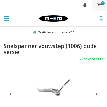
0
Zo-vr voor 22:00 besteld, zelfde dag verzonden*
Snelspanner vouwstep (1006) oude
versie
OP VOORRAAD