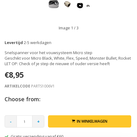
Image
1
/ 3
Levertijd
2-5 werkdagen
Snelspanner voor het vouwsysteem Micro step
Geschikt voor Micro Black, White, Flex, Speed, Monster Bullet, Rocket
LET OP: Check of je step de nieuwe of ouder versie heeft
€8,95
ARTIKELCODE
PARTS1006V1
Choose from:
-
+
IN WINKELWAGEN
Retour binnen 30 dagen