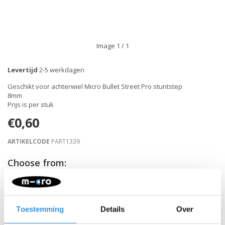
Image
1
/ 1
Levertijd
2-5 werkdagen
Geschikt voor achterwiel Micro Bullet Street Pro stuntstep
8mm
Prijs is per stuk
€0,60
ARTIKELCODE
PART1339
Choose from:
-
+
IN WINKELWAGEN
Toestemming
Details
Over
Gratis verzending vanaf €60