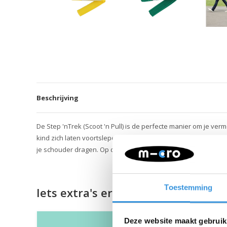
Beschrijving
De Step 'nTrek (Scoot 'n Pull) is de perfecte manier om je ver
kind zich laten voortslepen en hoeft het alleen maar te sturen
je schouder dragen. Op de instructievideo is te zien hoe. De 
Toestemming
Iets extra's erbij?
Deze website maakt gebruik