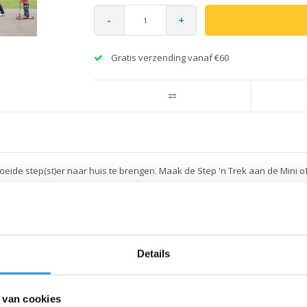
-
+
Gratis verzending vanaf €60
moeide step(st)er naar huis te brengen. Maak de Step 'n Trek aan de Mini o
. Ook erg handig in drukke gebieden, zodat je je kind op veilige dichtbij h
Step'n Trek is in onze ogen een heel handig accessoire waar je veel plezie
Details
 van cookies