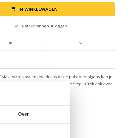
IN WINKELWAGEN
Retour binnen 30 dagen
f Maxi Micro vast en doe de lus om je pols. Vervolgens kan je
oudt. Daarnaast is kun je de step met de Step 'nTrek ook over
r van kunt hebben.
Over