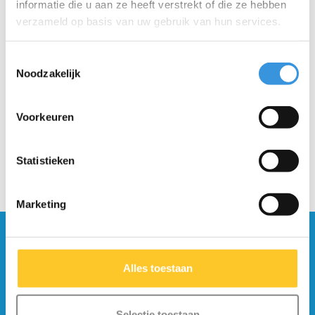
informatie die u aan ze heeft verstrekt of die ze hebben
verzameld op basis van uw gebruik van hun services.
Micro knie en
Toestemmingsselectie
elleboogbeschermers
Noodzakelijk
zwart
€14,95
€19,95
Voorkeuren
Statistieken
Marketing
Blijf op de hoogte en schrijf je in voor onze
nieuwsbrief
Alles toestaan
Verstuur
Selectie toestaan