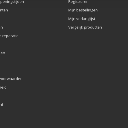
openingstijden
Registreren
nten
Mijn bestellingen
Mijn verlanglijst
en
Vergelijk producten
n reparatie
pen
voorwaarden
eid
ht