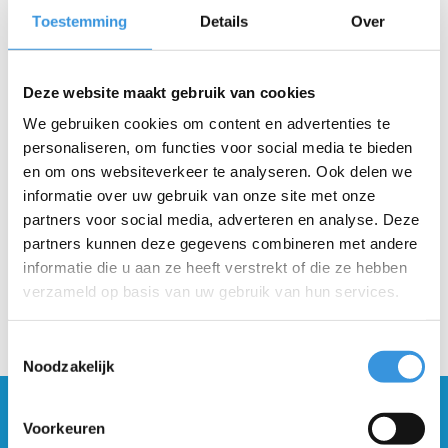
Toestemming
Details
Over
-
+
IN WINKELWAGEN
Deze website maakt gebruik van cookies
Gratis verzending vanaf €60
We gebruiken cookies om content en advertenties te
personaliseren, om functies voor social media te bieden
Beschrijving
en om ons websiteverkeer te analyseren. Ook delen we
informatie over uw gebruik van onze site met onze
partners voor social media, adverteren en analyse. Deze
partners kunnen deze gegevens combineren met andere
informatie die u aan ze heeft verstrekt of die ze hebben
verzameld op basis van uw gebruik van hun services.
Toestemmingsselectie
Noodzakelijk
Blijf op de hoogte en schrijf je in voor onze
Voorkeuren
nieuwsbrief