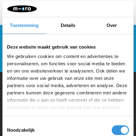
Toestemming
Details
Over
Blijf op de hoogte en schrijf je in voor onze
nieuwsbrief
Deze website maakt gebruik van cookies
We gebruiken cookies om content en advertenties te
Verstuur
personaliseren, om functies voor social media te bieden
en om ons websiteverkeer te analyseren. Ook delen we
informatie over uw gebruik van onze site met onze
partners voor social media, adverteren en analyse. Deze
partners kunnen deze gegevens combineren met andere
Waarom Micro Step?
informatie die u aan ze heeft verstrekt of die ze hebben
verzameld op basis van uw gebruik van hun services.
Micro Mobility is de uitvinder van de compacte vouwstep en de
iconische 3-wielige step. Al onze steps worden met veel aandacht en
Toestemmingsselectie
liefde in Zwitserland ontwikkeld. Ze zijn uitgebreid getest op
Noodzakelijk