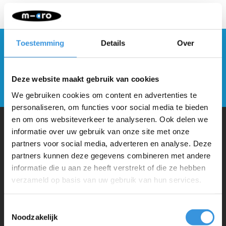
Toestemming
Details
Over
Blijf op de hoogte en schrijf je in voor onze
nieuwsbrief
Deze website maakt gebruik van cookies
Verstuur
We gebruiken cookies om content en advertenties te
personaliseren, om functies voor social media te bieden
en om ons websiteverkeer te analyseren. Ook delen we
informatie over uw gebruik van onze site met onze
Waarom Micro Step?
partners voor social media, adverteren en analyse. Deze
partners kunnen deze gegevens combineren met andere
informatie die u aan ze heeft verstrekt of die ze hebben
Micro Mobility is de uitvinder van de compacte vouwstep en de
verzameld op basis van uw gebruik van hun services.
iconische 3-wielige step. Al onze steps worden met veel aandacht en
liefde in Zwitserland ontwikkeld. Ze zijn uitgebreid getest op
Toestemmingsselectie
Noodzakelijk
veiligheid en zeer duurzaam. Elk onderdeel is los te vervangen. Je