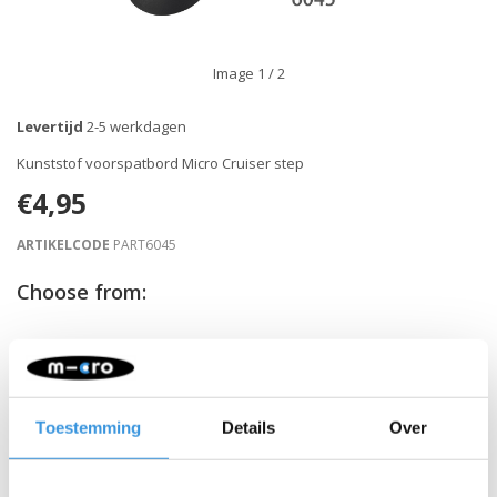
Image
1
/ 2
Levertijd
2-5 werkdagen
Kunststof voorspatbord Micro Cruiser step
€4,95
ARTIKELCODE
PART6045
Choose from:
-
+
IN WINKELWAGEN
Gratis verzending vanaf €60
Toestemming
Details
Over
Beschrijving