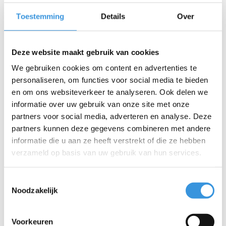
De Yumbox Prêt is de perfecte roestvrijstalen lunchbox voor
Toestemming
Details
Over
school of werk. Met vier handige vakken biedt deze
lunchtrommel ruimte voor een dubbele boterham, twee kleinere
vakken voor snacks of groenten, en een speciaal vakje voor dips
Deze website maakt gebruik van cookies
of sausjes. De luchtdichte, siliconen afsluiting zorgt ervoor dat de
We gebruiken cookies om content en advertenties te
inhoud vers blijft en niet lekt (geschikt voor vaste producten,
personaliseren, om functies voor social media te bieden
geen vloeistoffen).
en om ons websiteverkeer te analyseren. Ook delen we
Voor optimaal gebruik is het belangrijk de lunchbox niet te vol te
informatie over uw gebruik van onze site met onze
laden om de afdichting effectief te laten werken. De Yumbox Prêt
partners voor social media, adverteren en analyse. Deze
is gemaakt van duurzame, voedselveilige materialen, en is vrij
partners kunnen deze gegevens combineren met andere
van BPA en ftalaten, wat het een veilige en milieuvriendelijke
informatie die u aan ze heeft verstrekt of die ze hebben
keuze maakt voor dagelijks gebruik.
verzameld op basis van uw gebruik van hun services.
Extra informatie:
Afmetingen
:
17,8 cm x 22,8 cm x 5 cm
Toestemmingsselectie
Noodzakelijk
Inhoud: 800 ml (3,4 cups)
Gewicht
:
520 g
Materiaal: Hoogwaardig 18/8 roestvrij staal
Voorkeuren