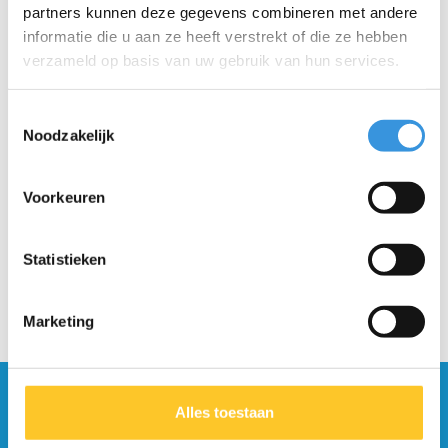
partners kunnen deze gegevens combineren met andere
informatie die u aan ze heeft verstrekt of die ze hebben
verzameld op basis van uw gebruik van hun services.
Toestemmingsselectie
Noodzakelijk
Micro knie en
elleboogbeschermers
zwart
€14,95
Voorkeuren
€19,95
Statistieken
Marketing
Blijf op de hoogte en schrijf je in voor onze
Alles toestaan
nieuwsbrief