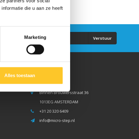
ze partners voor social
nformatie die u aan ze heeft
Marketing
Verstuur
Micro Step BV
Alles toestaan
Binnen Brouwersstraat 36
1013EG AMSTERDAM
+31 20 320 6409
info@micro-step.nl