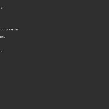
pen
voorwaarden
eid
ht