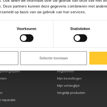
. Ook delen we informatie over uw gebruik van onze site met on
e. Deze partners kunnen deze gegevens combineren met andere i
erzameld op basis van uw gebruik van hun services.
ze nieuwsbrief
Voorkeuren
Statistieken
service
Mijn account
Selectie toestaan
openingstijden
Registreren
nten
Mijn bestellingen
Mijn verlanglijst
en
Vergelijk producten
n reparatie