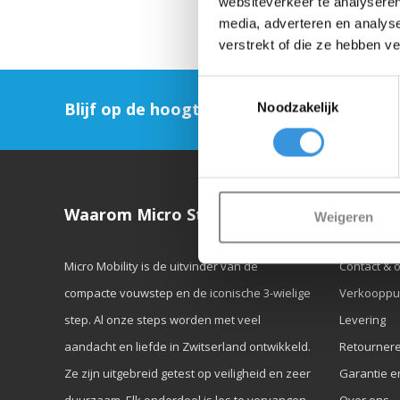
websiteverkeer te analyseren
media, adverteren en analys
verstrekt of die ze hebben v
Toestemmingsselectie
Blijf op de hoogte en schrijf je in voor on
Noodzakelijk
Waarom Micro Step?
Klanten
Weigeren
Micro Mobility is de uitvinder van de
Contact & 
compacte vouwstep en de iconische 3-wielige
Verkooppu
step. Al onze steps worden met veel
Levering
aandacht en liefde in Zwitserland ontwikkeld.
Retourner
Ze zijn uitgebreid getest op veiligheid en zeer
Garantie e
duurzaam. Elk onderdeel is los te vervangen.
Over ons