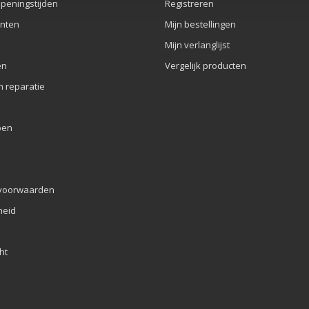
openingstijden
Registreren
nten
Mijn bestellingen
Mijn verlanglijst
en
Vergelijk producten
n reparatie
pen
voorwaarden
eid
ht