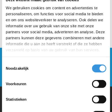
We gebruiken cookies om content en advertenties te
personaliseren, om functies voor social media te bieden
en om ons websiteverkeer te analyseren. Ook delen we
informatie over uw gebruik van onze site met onze
partners voor social media, adverteren en analyse. Deze
partners kunnen deze gegevens combineren met andere
informatie die u aan ze heeft verstrekt of die ze hebben
verzameld op basis van uw gebruik van hun services.
Blijf op de hoogte en schrijf je in voor onze
nieuwsbrief
Toestemmingsselectie
Noodzakelijk
Verstuur
Voorkeuren
Statistieken
Waarom Micro Step?