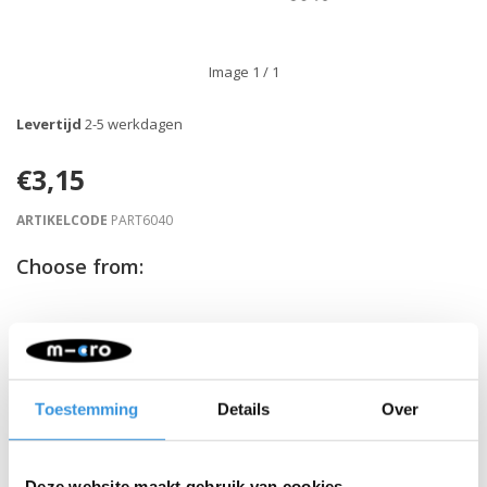
Image
1
/ 1
Levertijd
2-5 werkdagen
€3,15
ARTIKELCODE
PART6040
Choose from:
-
+
IN WINKELWAGEN
Gratis verzending vanaf €60
Toestemming
Details
Over
Beschrijving
Deze website maakt gebruik van cookies