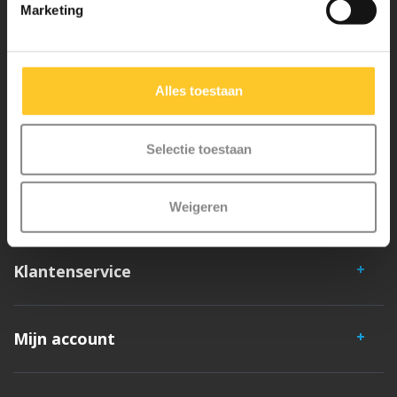
Marketing
Micro Mobility is de uitvinder van de compacte vouwstep en de
iconische 3-wielige step. Al onze steps worden met veel aandacht en
liefde in Zwitserland ontwikkeld. Ze zijn uitgebreid getest op
Alles toestaan
veiligheid en zeer duurzaam. Elk onderdeel is los te vervangen. Je
hebt jarenlang plezier van een Micro step!
Selectie toestaan
Weigeren
Klantenservice
Mijn account