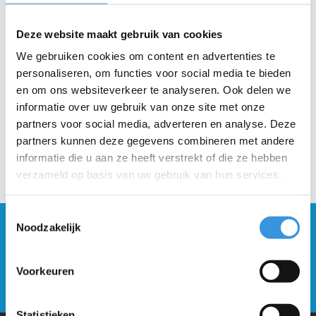
Gratis verzending vanaf €60
Deze website maakt gebruik van cookies
Beschrijving
We gebruiken cookies om content en advertenties te
personaliseren, om functies voor social media te bieden
en om ons websiteverkeer te analyseren. Ook delen we
informatie over uw gebruik van onze site met onze
partners voor social media, adverteren en analyse. Deze
partners kunnen deze gegevens combineren met andere
informatie die u aan ze heeft verstrekt of die ze hebben
verzameld op basis van uw gebruik van hun services.
Toestemmingsselectie
Blijf op de hoogte en schrijf je in voor onze
Noodzakelijk
nieuwsbrief
Voorkeuren
Verstuur
Statistieken