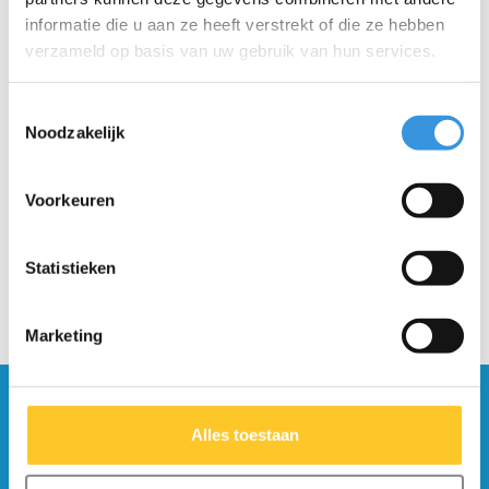
informatie die u aan ze heeft verstrekt of die ze hebben
verzameld op basis van uw gebruik van hun services.
Toestemmingsselectie
Grips MX stuntstep
Micro knie en
Noodzakelijk
(4000)
elleboogbeschermers
zwart
€8,95
€14,95
€19,95
Voorkeuren
Statistieken
Marketing
Blijf op de hoogte en schrijf je in voor onze
nieuwsbrief
Alles toestaan
Verstuur